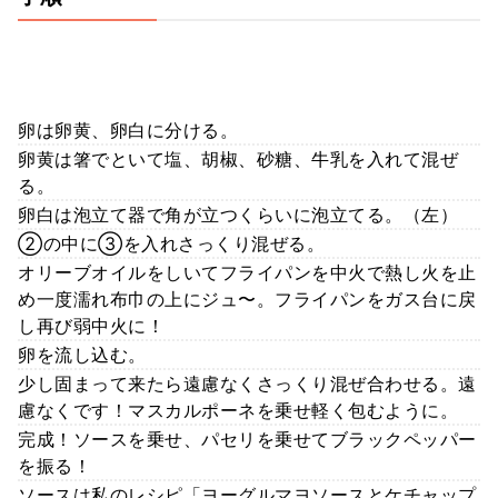
卵は卵黄、卵白に分ける。
卵黄は箸でといて塩、胡椒、砂糖、牛乳を入れて混ぜ
る。
卵白は泡立て器で角が立つくらいに泡立てる。（左）
②の中に③を入れさっくり混ぜる。
オリーブオイルをしいてフライパンを中火で熱し火を止
め一度濡れ布巾の上にジュ〜。フライパンをガス台に戻
し再び弱中火に！
卵を流し込む。
少し固まって来たら遠慮なくさっくり混ぜ合わせる。遠
慮なくです！マスカルポーネを乗せ軽く包むように。
完成！ソースを乗せ、パセリを乗せてブラックペッパー
を振る！
ソースは私のレシピ「ヨーグルマヨソースとケチャップ