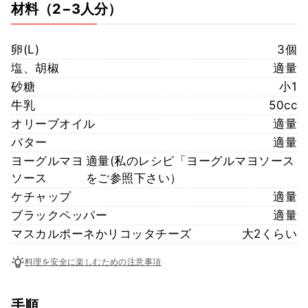
材料
（2−3人分）
卵(L)
3個
塩、胡椒
適量
砂糖
小1
牛乳
50cc
オリーブオイル
適量
バター
適量
ヨーグルマヨ
適量(私のレシピ「ヨーグルマヨソース
ソース
をご参照下さい）
ケチャップ
適量
ブラックペッパー
適量
マスカルポーネかリコッタチーズ
大2くらい
料理を安全に楽しむための注意事項
手順