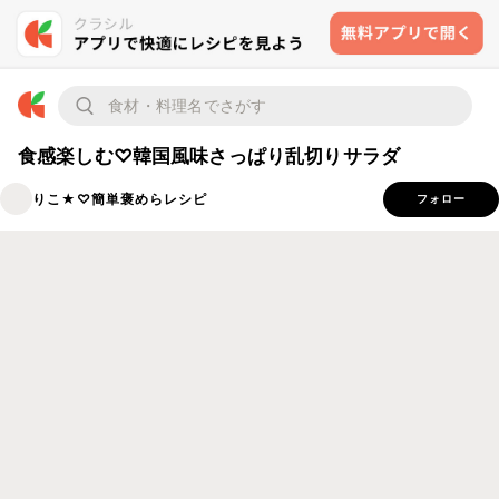
食感楽しむ♡韓国風味さっぱり乱切りサラダ
りこ★♡簡単褒めらレシピ
フォロー