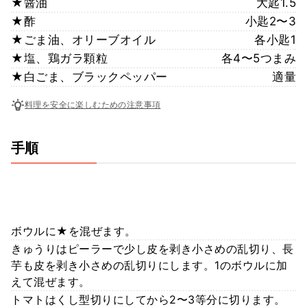
★醤油
大匙1.5
★酢
小匙2〜3
★ごま油、オリーブオイル
各小匙1
★塩、鶏ガラ顆粒
各4〜5つまみ
★白ごま、ブラックペッパー
適量
料理を安全に楽しむための注意事項
手順
ボウルに★を混ぜます。
きゅうりはピーラーで少し皮を剥き小さめの乱切り、長
芋も皮を剥き小さめの乱切りにします。1のボウルに加
えて混ぜます。
トマトはくし型切りにしてから2〜3等分に切ります。