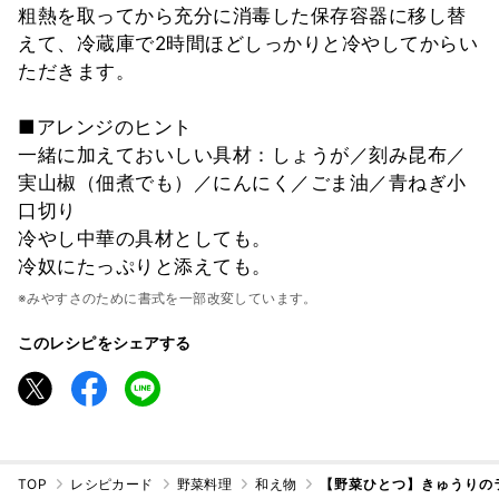
粗熱を取ってから充分に消毒した保存容器に移し替
えて、冷蔵庫で2時間ほどしっかりと冷やしてからい
ただきます。
■アレンジのヒント
一緒に加えておいしい具材：しょうが／刻み昆布／
実山椒（佃煮でも）／にんにく／ごま油／青ねぎ小
口切り
冷やし中華の具材としても。
冷奴にたっぷりと添えても。
※みやすさのために書式を一部改変しています。
このレシピをシェアする
TOP
レシピカード
野菜料理
和え物
【野菜ひとつ】きゅうりの