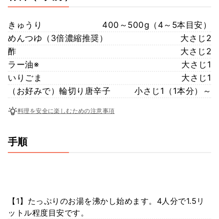
きゅうり
400～500g（4～5本目安）
めんつゆ（3倍濃縮推奨）
大さじ2
酢
大さじ2
ラー油※
大さじ1
いりごま
大さじ1
（お好みで）輪切り唐辛子
小さじ1（1本分）～
料理を安全に楽しむための注意事項
手順
【1】たっぷりのお湯を沸かし始めます。4人分で1.5リ
ットル程度目安です。