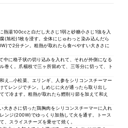
熱湯100ccと白だし大さじ1弱と砂糖小さじ1強を入
腐(旭松)1枚を浸す。全体にじゅわっと染み込んだら
0W)で2分チン。粗熱が取れたら食べやすい大きさに
て中に格子状の切り込みを入れて、それが外側になる
ル巻く。爪楊枝で三ヶ所留めて、三等分に切って、ト
和え…小松菜、エリンギ、人参をシリコンスチーマー
かけてレンジでチン。しめじに火が通ったら取り出し
てて冷ます。粗熱が取れたら鰹削り節を加えて和え
い大きさに切った鶏胸肉をシリコンスチーマーに入れ
ンジ(200W)でゆっくり加熱して火を通す。トース
て、スライスチーズを乗せて焼く。