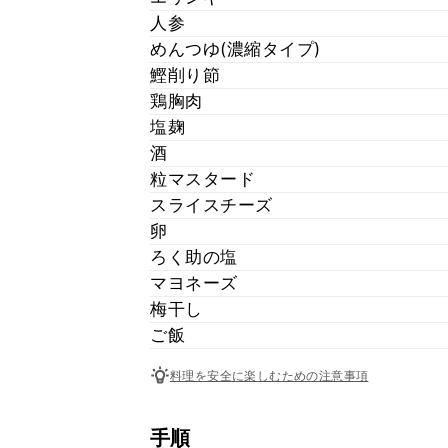
人参
めんつゆ(濃縮タイプ)
鰹削り節
鶏胸肉
塩麹
酒
粒マスタード
スライスチーズ
卵
ろく助の塩
マヨネーズ
梅干し
ご飯
料理を安全に楽しむための注意事項
手順