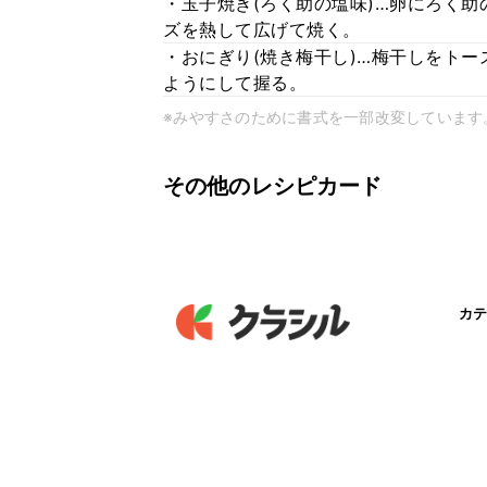
・玉子焼き(ろく助の塩味)…卵にろく
ズを熱して広げて焼く。
・おにぎり(焼き梅干し)…梅干しをト
ようにして握る。
※みやすさのために書式を一部改変しています
その他のレシピカード
カテ