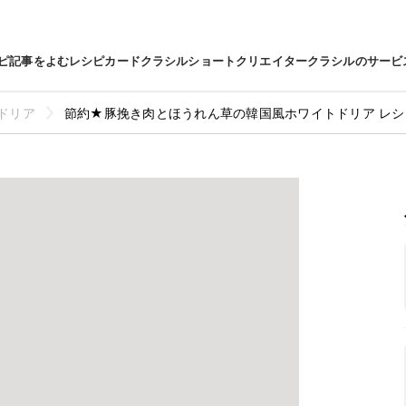
ピ
記事をよむ
レシピカード
クラシルショート
クリエイター
クラシルのサービ
ドリア
節約★豚挽き肉とほうれん草の韓国風ホワイトドリア レシ