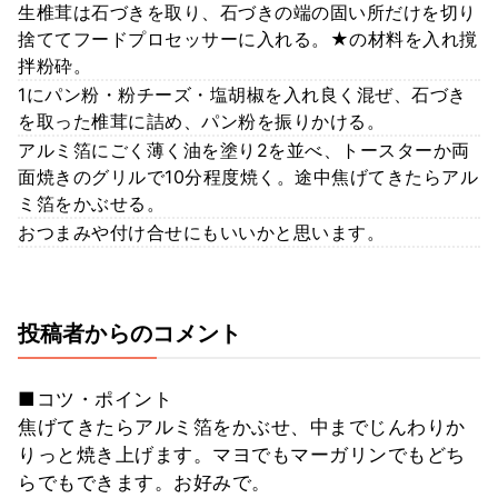
生椎茸は石づきを取り、石づきの端の固い所だけを切り
捨ててフードプロセッサーに入れる。★の材料を入れ撹
拌粉砕。
1にパン粉・粉チーズ・塩胡椒を入れ良く混ぜ、石づき
を取った椎茸に詰め、パン粉を振りかける。
アルミ箔にごく薄く油を塗り2を並べ、トースターか両
面焼きのグリルで10分程度焼く。途中焦げてきたらアル
ミ箔をかぶせる。
おつまみや付け合せにもいいかと思います。
投稿者からのコメント
■コツ・ポイント
焦げてきたらアルミ箔をかぶせ、中までじんわりか
りっと焼き上げます。マヨでもマーガリンでもどち
らでもできます。お好みで。