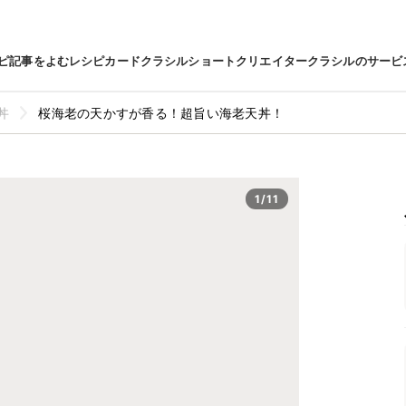
ピ
記事をよむ
レシピカード
クラシルショート
クリエイター
クラシルのサービ
丼
桜海老の天かすが香る！超旨い海老天丼！
1/11