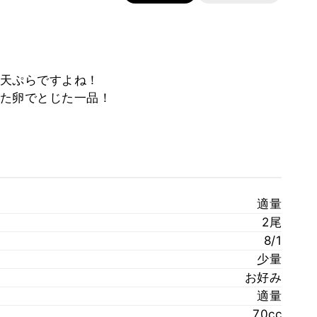
天ぷらですよね！
た卵でとじた一品！
適量
2尾
8/1
少量
お好み
適量
70cc