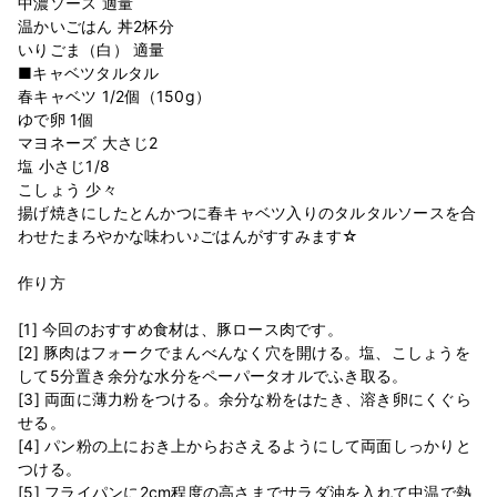
中濃ソース 適量
温かいごはん 丼2杯分
いりごま（白） 適量
■キャベツタルタル
春キャベツ 1/2個（150g）
ゆで卵 1個
マヨネーズ 大さじ2
塩 小さじ1/8
こしょう 少々
揚げ焼きにしたとんかつに春キャベツ入りのタルタルソースを合
わせたまろやかな味わい♪ごはんがすすみます☆
作り方
[1] 今回のおすすめ食材は、豚ロース肉です。
[2] 豚肉はフォークでまんべんなく穴を開ける。塩、こしょうを
して5分置き余分な水分をペーパータオルでふき取る。
[3] 両面に薄力粉をつける。余分な粉をはたき、溶き卵にくぐら
せる。
[4] パン粉の上におき上からおさえるようにして両面しっかりと
つける。
[5] フライパンに2cm程度の高さまでサラダ油を入れて中温で熱