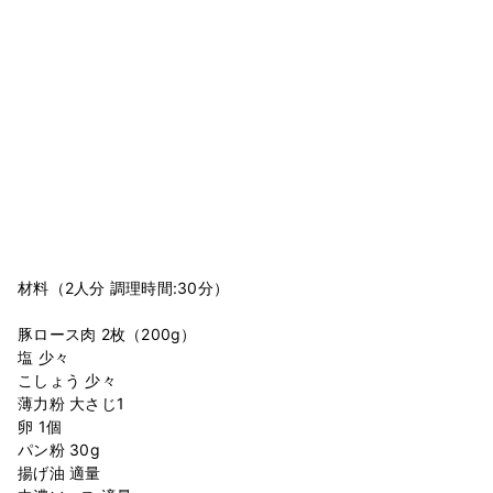
材料（2人分 調理時間:30分）
豚ロース肉 2枚（200g）
塩 少々
こしょう 少々
薄力粉 大さじ1
卵 1個
パン粉 30g
揚げ油 適量