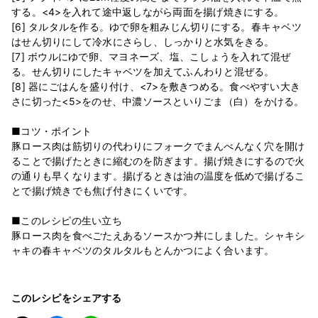
する。<4>を入れて途中返しながら両面を揚げ焼きにする。
[6] タルタルを作る。ゆで卵を粗みじん切りにする。春キャベツ
はせん切りにして冷水にさらし、しっかりと水気をきる。
[7] ボウルにゆで卵、マヨネーズ、塩、こしょうを入れて混ぜ
る。せん切りにしたキャベツを加えてふんわりと混ぜる。
[8] 器にごはんを盛り付け、<7>を敷きつめる。食べやすい大き
さに切った<5>をのせ、中濃ソースといりごま（白）をかける。
■コツ・ポイント
豚ロース肉は筋切りの代わりにフォークでまんべんなく穴を開け
ることで揚げたときに縮むのを防ぎます。揚げ焼きにするので火
の通りも早くなります。揚げるときは油の温度を低めで揚げるこ
とで揚げ焼きでも焦げ付きにくいです。
■このレシピの生い立ち
豚ロース肉を食べごたえあるソースかつ丼にしました。シャキシ
ャキの春キャベツのタルタルもとんかつによく合います。
このレシピをシェアする