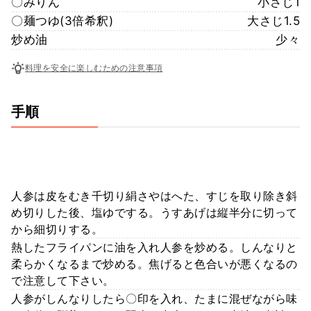
〇みりん
小さじ1
〇麺つゆ(3倍希釈)
大さじ1.5
炒め油
少々
料理を安全に楽しむための注意事項
手順
人参は皮をむき千切り絹さやはへた、すじを取り除き斜
め切りした後、塩ゆでする。うすあげは縦半分に切って
から細切りする。
熱したフライパンに油を入れ人参を炒める。しんなりと
柔らかくなるまで炒める。焦げると色合いが悪くなるの
で注意して下さい。
人参がしんなりしたら〇印を入れ、たまに混ぜながら味