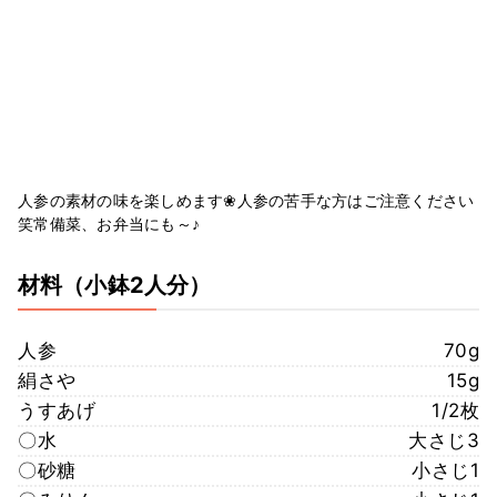
人参の素材の味を楽しめます❀人参の苦手な方はご注意ください
笑常備菜、お弁当にも～♪
材料
（小鉢2人分）
人参
70g
絹さや
15g
うすあげ
1/2枚
〇水
大さじ3
〇砂糖
小さじ1