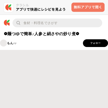
❁麺つゆで簡単♪人参と絹さやの炒り煮❁
もん♪♪
フォロー