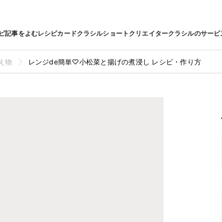
ピ
記事をよむ
レシピカード
クラシルショート
クリエイター
クラシルのサービ
え物
レンジde簡単♡小松菜と揚げの煮浸し レシピ・作り方