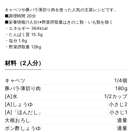
キャベツや豚バラ薄切り肉を使った人気の主菜レシピです。
■調理時間 20分
■栄養情報(1人分)※野菜摂取量はきのこ類・いも類を除く
・エネルギー 364kcal
・たんぱく質 15.5g
・塩分 1.6g
・野菜摂取量 128g
材料
（2人分）
キャベツ
1/4個
豚バラ薄切り肉
180g
[A]水
1/2カップ
[A]しょうゆ
小さじ2
[A]「ほんだし」
小さじ1
大根おろし
適量
ポン酢しょうゆ
適量