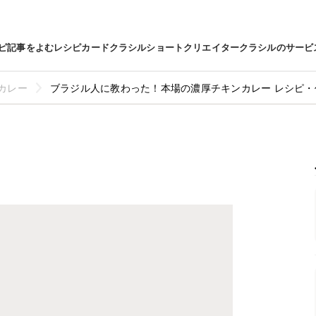
ピ
記事をよむ
レシピカード
クラシルショート
クリエイター
クラシルのサービ
カレー
ブラジル人に教わった！本場の濃厚チキンカレー レシピ・