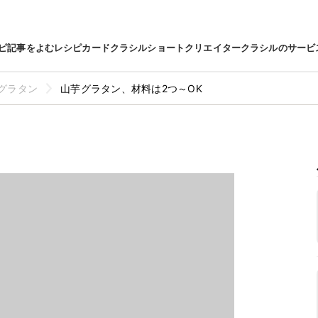
ピ
記事をよむ
レシピカード
クラシルショート
クリエイター
クラシルのサービ
グラタン
山芋グラタン、材料は2つ～OK