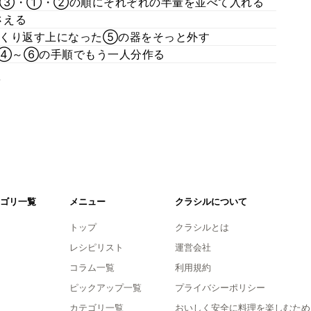
、③・①・②の順にそれぞれの半量を並べて入れる
さえる
っくり返す上になった⑤の器をそっと外す
④～⑥の手順でもう一人分作る
。
ゴリ一覧
メニュー
クラシルについて
トップ
クラシルとは
レシピリスト
運営会社
コラム一覧
利用規約
ピックアップ一覧
プライバシーポリシー
カテゴリ一覧
おいしく安全に料理を楽しむため