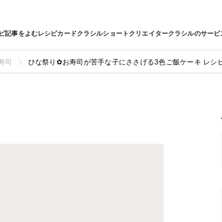
ピ
記事をよむ
レシピカード
クラシルショート
クリエイター
クラシルのサービ
寿司
ひな祭り✿お寿司が苦手な子にささげる3色ご飯ケーキ レシ