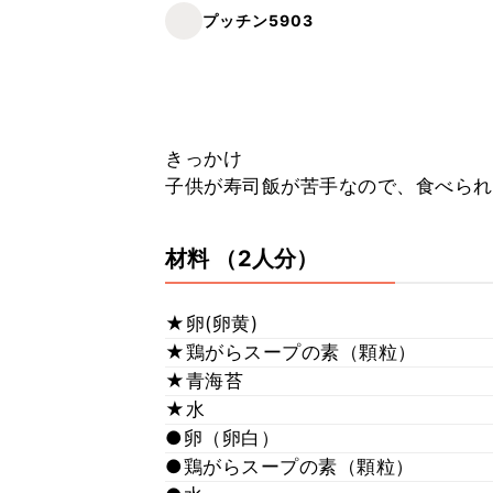
プッチン5903
きっかけ
子供が寿司飯が苦手なので、食べられ
材料
（2人分）
★卵(卵黄)
★鶏がらスープの素（顆粒）
★青海苔
★水
●卵（卵白）
●鶏がらスープの素（顆粒）