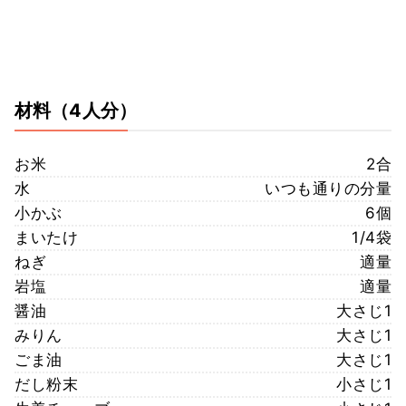
材料
（4人分）
お米
2合
水
いつも通りの分量
小かぶ
6個
まいたけ
1/4袋
ねぎ
適量
岩塩
適量
醤油
大さじ1
みりん
大さじ1
ごま油
大さじ1
だし粉末
小さじ1