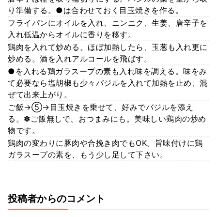
り準備する。●は合わせておく目玉焼きを作る。
フライパンにオイルを入れ、ニンニク、生姜、唐辛子を
入れ低温からオイルに香りを移す。
鶏肉を入れて炒める。ほぼ加熱したら、玉葱も入れ更に
炒める。酒を入れアルコールを飛ばす。
●を入れる鶏ガラスープの素も入れ味を調える。味をみ
て必要なら塩胡椒も少々バジルを入れて加熱を止め、混
ぜて出来上がり。
ご飯→⑤→目玉焼きを乗せて、好みでバジルを添え
る。✽ご飯無しで、おつまみにも。美味しい鶏肉の炒め
物です。
鶏肉の変わりに豚肉や合挽き肉でもOK。旨味付けに鶏
ガラスープの素を、もう少し足して下さい。
投稿者からのコメント