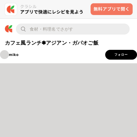
カフェ風ランチ✽アジアン・ガパオご飯
miko
フォロー