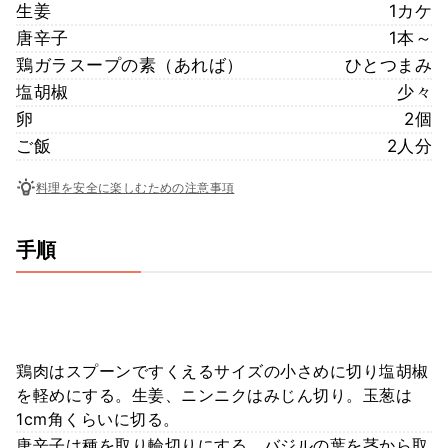
生姜
1カケ
唐辛子
1本～
鶏ガラスープの素（あれば）
ひとつまみ
塩胡椒
少々
卵
2個
ご飯
2人分
料理を安全に楽しむための注意事項
手順
鶏肉はスプーンですくえるサイズの小さめに切り塩胡椒
を軽めにする。生姜、ニンニクはみじん切り。玉葱は
1cm角くらいに切る。
唐辛子は種を取り輪切りにする。バジルの葉を茎から取