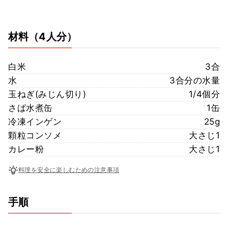
材料
（4人分）
白米
3合
水
3合分の水量
玉ねぎ(みじん切り)
1/4個分
さば水煮缶
1缶
冷凍インゲン
25g
顆粒コンソメ
大さじ1
カレー粉
大さじ1
料理を安全に楽しむための注意事項
手順