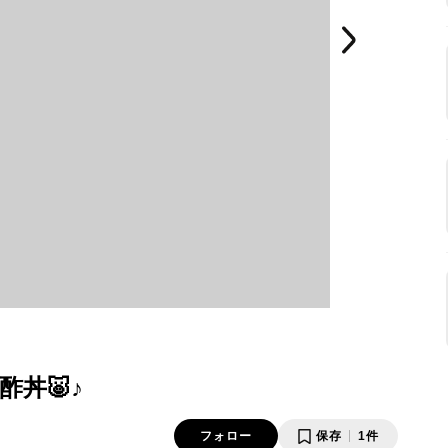
丼🐷♪
フォロー
保存
1件