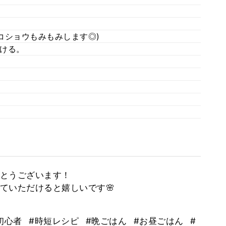
コショウもみもみします◎)
ける。
とうございます！
ていただけると嬉しいです🌸
初心者
#時短レシピ
#晩ごはん
#お昼ごはん
#