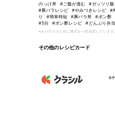
のっけ丼
#ご飯が進む
#ガッツリ
#豚バラレシピ
#やみつきレシピ
#
り
#簡単時短
#豚バラ丼
#ポン酢
#5分
#ポン酢レシピ
#どんぶり弁
※みやすさのために書式を一部改変しています
その他のレシピカード
カテ