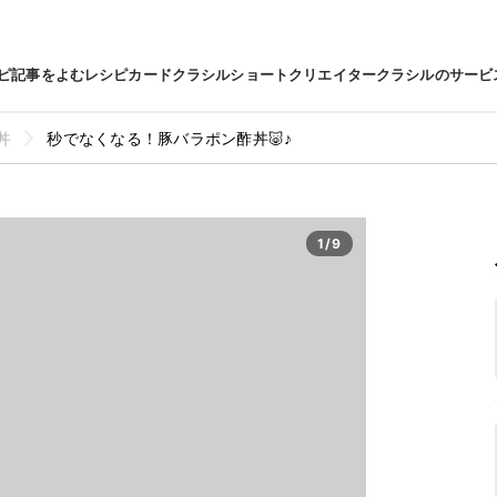
ピ
記事をよむ
レシピカード
クラシルショート
クリエイター
クラシルのサービ
丼
秒でなくなる！豚バラポン酢丼🐷♪
1/9