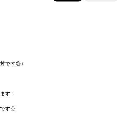
です😋♪
ます！
です◎