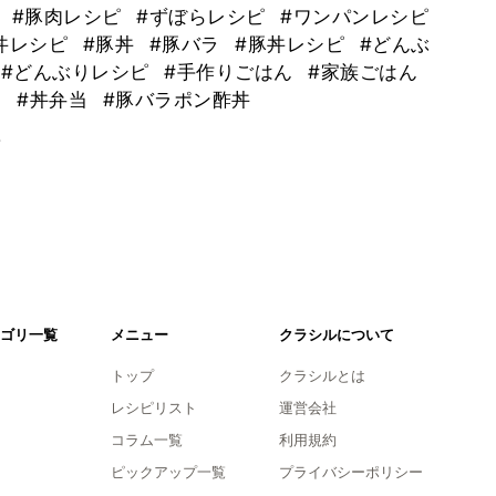
飯
#豚肉レシピ
#ずぼらレシピ
#ワンパンレシピ
丼レシピ
#豚丼
#豚バラ
#豚丼レシピ
#どんぶ
#どんぶりレシピ
#手作りごはん
#家族ごはん
当
#丼弁当
#豚バラポン酢丼
。
ゴリ一覧
メニュー
クラシルについて
トップ
クラシルとは
レシピリスト
運営会社
コラム一覧
利用規約
ピックアップ一覧
プライバシーポリシー