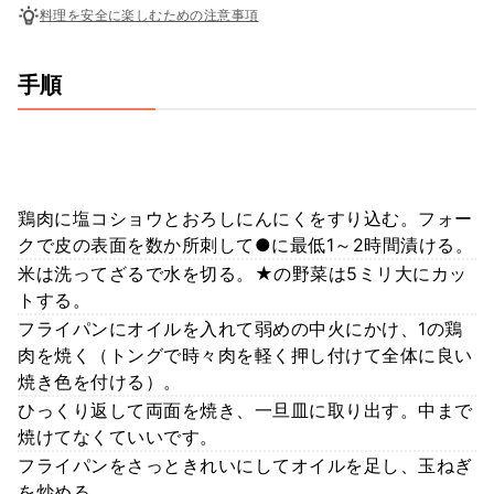
料理を安全に楽しむための注意事項
手順
鶏肉に塩コショウとおろしにんにくをすり込む。フォー
クで皮の表面を数か所刺して●に最低1～2時間漬ける。
米は洗ってざるで水を切る。★の野菜は5ミリ大にカッ
トする。
フライパンにオイルを入れて弱めの中火にかけ、1の鶏
肉を焼く（トングで時々肉を軽く押し付けて全体に良い
焼き色を付ける）。
ひっくり返して両面を焼き、一旦皿に取り出す。中まで
焼けてなくていいです。
フライパンをさっときれいにしてオイルを足し、玉ねぎ
を炒める。