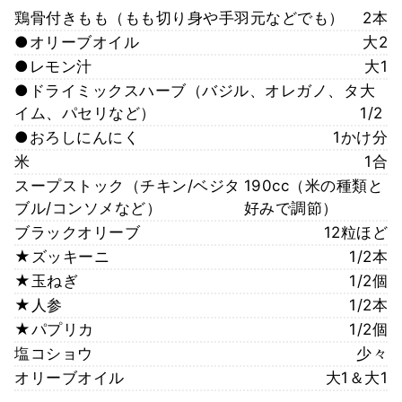
鶏骨付きもも（もも切り身や手羽元などでも）
2本
●オリーブオイル
大2
●レモン汁
大1
●ドライミックスハーブ（バジル、オレガノ、タ
大
イム、パセリなど）
1/2
●おろしにんにく
1かけ分
米
1合
スープストック（チキン/ベジタ
190cc（米の種類と
ブル/コンソメなど）
好みで調節）
ブラックオリーブ
12粒ほど
★ズッキーニ
1/2本
★玉ねぎ
1/2個
★人参
1/2本
★パプリカ
1/2個
塩コショウ
少々
オリーブオイル
大1＆大1