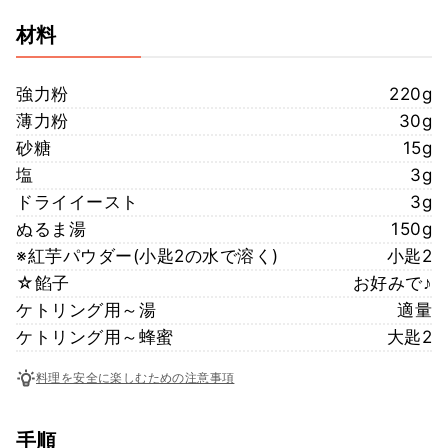
材料
強力粉
220g
薄力粉
30g
砂糖
15g
塩
3g
ドライイースト
3g
ぬるま湯
150g
※紅芋パウダー(小匙2の水で溶く)
小匙2
☆餡子
お好みで♪
ケトリング用～湯
適量
ケトリング用～蜂蜜
大匙2
料理を安全に楽しむための注意事項
手順