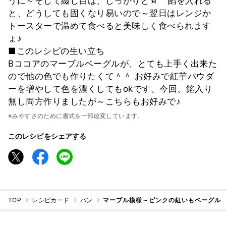
うに～そして綴じ目は、しっかりと☆ 餡を入れる
と、どうしても固くなり易いので～翌日はレンジか
トースターで温めて食べると美味しく食べられます
ょ♪
■このレシピの生い立ち
Bココアのマーブルベーグルが、とても上手く出来た
ので他の色でも作りたくて＾＾ お好みで紅芋パウダ
ーを増やして色を濃くしてもokです。今回、餡入り
無し両方作りましたが～こちらもお好みで♪
※みやすさのために書式を一部改変しています。
このレシピをシェアする
TOP
レシピカード
パン
マーブル模様～ピンクの紅いもベーグル