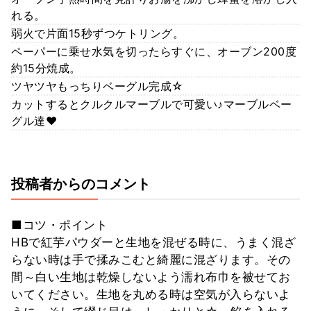
れる。
弱火で片面15秒ずつケトリング。
ペーパーに乗せ水気を切ったらすぐに、オーブン200度
約15分焼成。
ツヤツヤもっちりベーグル完成☆
カットするとクルクルマーブルで可愛い♪マーブルベー
グル達♥
投稿者からのコメント
■コツ・ポイント
HBで紅芋パウダーと生地を混ぜる時に、うまく混ざ
らない時は手で揉みこむと綺麗に混ざります。その
間～白い生地は乾燥しないよう濡れ布巾を被せてお
いてください。生地を丸める時は空気が入らないよ