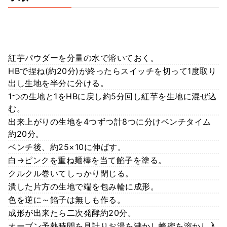
紅芋パウダーを分量の水で溶いておく。
HBで捏ね(約20分)が終ったらスイッチを切って1度取り
出し生地を半分に分ける。
1つの生地と1をHBに戻し約5分回し紅芋を生地に混ぜ込
む。
出来上がりの生地を4つずつ計8つに分けベンチタイム
約20分。
ベンチ後、約25×10に伸ばす。
白→ピンクを重ね麺棒を当て餡子を塗る。
クルクル巻いてしっかり閉じる。
潰した片方の生地で端を包み輪に成形。
色を逆に～餡子は無しも作る。
成形が出来たら二次発酵約20分。
オーブン予熱時間を見計りお湯を沸かし蜂蜜を溶かし入