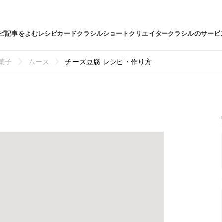
ピ
記事をよむ
レシピカード
クラシルショート
クリエイター
クラシルのサービ
菓子
ムース
チーズ豆腐 レシピ・作り方