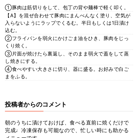
①豚肉は筋切りをして、包丁の背や麺棒で軽く叩く。
【A】を混ぜ合わせて豚肉にまんべんなく塗り、空気が
入らないようにラップでくるむ。半日もしくは1日漬け
込む。
②フライパンを弱火にかけごま油をひき、豚肉をじっ
くり焼く。
③片面が焼けたら裏返し、そのまま弱火で蓋をして蒸
し焼きにする。
④食べやすい大きさに切り、器に盛る。お好みで白ご
まをふる。
投稿者からのコメント
朝のうちに漬けておけば、食べる直前に焼くだけで
完成♩冷凍保存も可能なので、忙しい時にも助かる
メニューです。