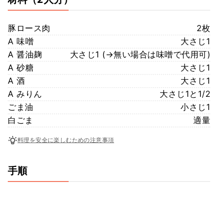
豚ロース肉
2枚
A 味噌
大さじ1
A 醤油麹
大さじ1 (→無い場合は味噌で代用可)
A 砂糖
大さじ1
A 酒
大さじ1
A みりん
大さじ1と1/2
ごま油
小さじ1
白ごま
適量
料理を安全に楽しむための注意事項
手順