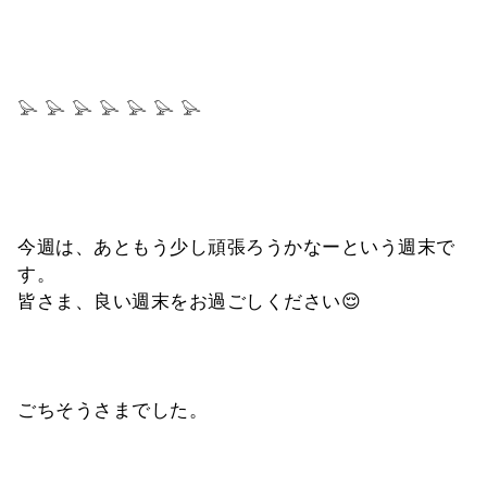
⁡
⁡
⁡
⁡
𓅪 𓅪 𓅪 𓅪 𓅪 𓅪 𓅪
⁡
⁡
⁡
⁡
今週は、あともう少し頑張ろうかなーという週末で
す。
皆さま、良い週末をお過ごしください😌
⁡
⁡
⁡
ごちそうさまでした。
⁡
⁡