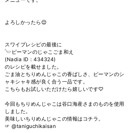
⁡
⁡
よろしかったら😌
⁡
⁡
スワイプレシピの最後に
𓎪ピーマンのじゃこごま和え
(Nadia ID：434324)
のレシピを載せました。
ごま油とちりめんじゃこの香ばしさ、ピーマンのシ
ャキシャキ感が良く合う一品です。
こちらもお試しいただけたら嬉しいです♡
⁡
今回もちりめんじゃこは谷口海産さまのものを使用
しました。
美味しいちりめんじゃこの情報はコチラ。
☞ @taniguchikaisan