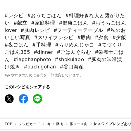
⁡
#レシピ
#おうちごはん
#料理好きな人と繋がりた
い
#献立
#家庭料理
#健康ごはん
#おうちごはん
lover
#豚肉レシピ
#フーディーテーブル
#私のお
いしい写真
#スワイプレシピ
#豚肉
#夕食
#夕飯
#夜ごはん
#手料理
#ちりめんじゃこ
#てづくり
ごはん365
#dinner
#ごはんぐらむ
#栄養士ごは
ん
#iegohanphoto
#shokulabo
#豚肉の味噌漬
け焼き
#ouchigohan
#谷口海産
※みやすさのために書式を一部改変しています。
このレシピをシェアする
TOP
レシピカード
肉
豚肉
豚ロース肉
▷スワイプレシピあ