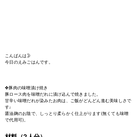
こんばんは🌛
今日のえみごはんです。
⁡
⁡
⁡
✤豚肉の味噌漬け焼き
豚ロース肉を味噌だれに漬け込んで焼きました。
甘辛い味噌だれが染みたお肉は、ご飯がどんどん進む美味しさで
す♩
醤油麹のお陰で、しっとり柔らかく仕上がります(無くても味噌
で代用可)。
材料
（2人分）