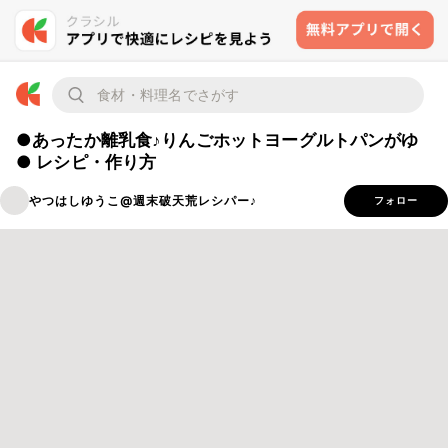
●あったか離乳食♪りんごホットヨーグルトパンがゆ
● レシピ・作り方
やつはしゆうこ@週末破天荒レシパー♪
フォロー