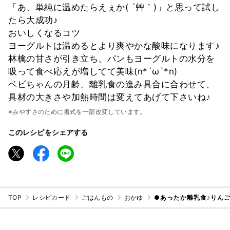
「あ、単純に温めたらえぇか( ´艸｀)」と思って試し
たら大成功♪
おいしくなるコツ
ヨーグルトは温めるとより爽やかな酸味になります♪
林檎の甘さが引き立ち、パンもヨーグルトの水分を
吸って食べ応えが増してて美味(n*´ω`*n)
ベビちゃんの月齢、離乳食の進み具合に合わせて、
具材の大きさや加熱時間は変えてあげて下さいね♪
※みやすさのために書式を一部改変しています。
このレシピをシェアする
TOP
レシピカード
ごはんもの
おかゆ
●あったか離乳食♪りん