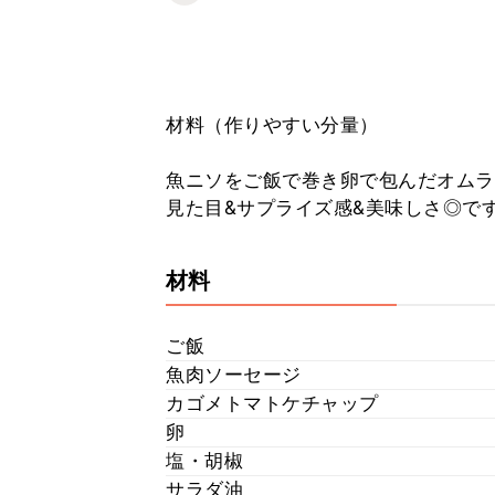
材料（作りやすい分量）
魚ニソをご飯で巻き卵で包んだオムラ
見た目&サプライズ感&美味しさ◎で
材料
ご飯
魚肉ソーセージ
カゴメトマトケチャップ
卵
塩・胡椒
サラダ油