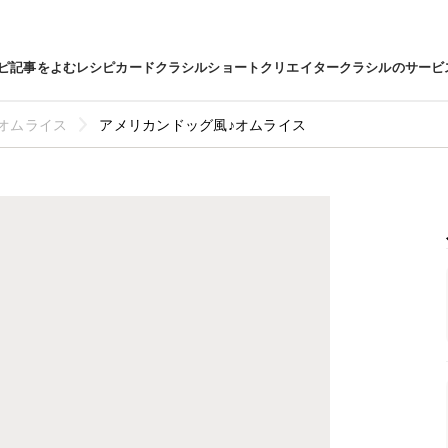
ピ
記事をよむ
レシピカード
クラシルショート
クリエイター
クラシルのサービ
オムライス
アメリカンドッグ風♪オムライス