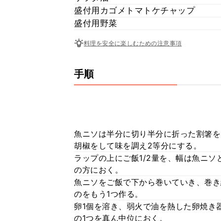
盛付用カゴメトマトケチャップ
盛付用野菜
料理を安全に楽しむための注意事項
手順
魚ニソは半分に切り半分に折った割箸を
胡椒をして味を調え2等分にする。
ラップの上にご飯1/2量を、幅は魚ニソ
の方におく。
魚ニソをご飯で下から巻いていき、巻き
のをもう1つ作る。
卵1個を溶き、弱火で油を熱した卵焼き
の1つを真ん中位におく。