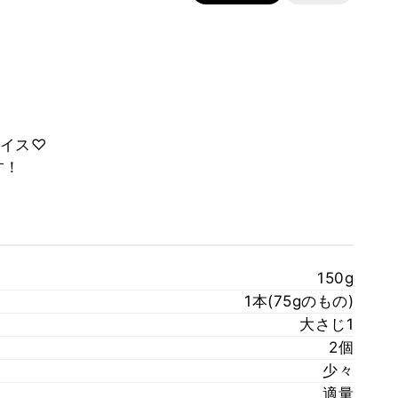
イス♡
す！
150g
1本(75gのもの)
大さじ1
2個
少々
適量