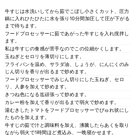
牛すじは水洗いしてから茹でこぼし小さくカット、圧力
鍋に入れひたひたに水を張り10分間加圧して圧が下がる
まで待ちます。
フードプロセッサーに茹であがった牛すじを入れ撹拌し
ます。
私は牛すじの食感が苦手なのでこの位細かくします。
玉ねぎとセロリを薄切りにします。
フライパンを温め、サラダ油、しょうが、にんにくのみ
じん切りを香りが出るまで炒めます。
フードプロセッサーでみじん切りにした玉ねぎ、セロ
リ、人参を加えて炒めます。
きつね色になる迄頑張って炒めます。
カレー粉を加えて香りが出るまで弱火で炒めます。
湯むきしたトマトをフードプロセッサーでぴゅれ状にし
たものを加えます。
牛すじの茹で汁と調味料を加え、沸騰したらあくを取り
ながら弱火で1時間ほど煮込み、一晩寝かせます。