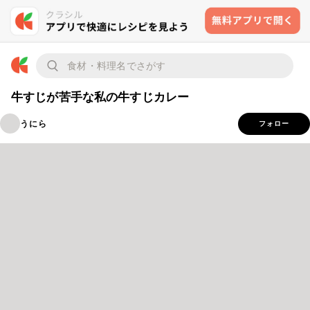
牛すじが苦手な私の牛すじカレー
うにら
フォロー