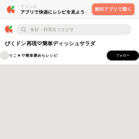
びくドン再現♡簡単ディッシュサラダ
りこ★♡簡単褒めらレシピ
フォロー