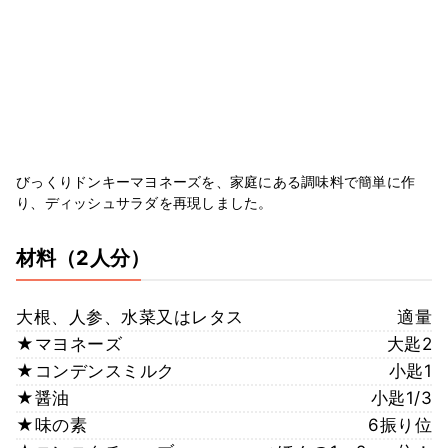
びっくりドンキーマヨネーズを、家庭にある調味料で簡単に作
り、ディッシュサラダを再現しました。
材料
（2人分）
大根、人参、水菜又はレタス
適量
★マヨネーズ
大匙2
★コンデンスミルク
小匙1
★醤油
小匙1/3
★味の素
6振り位