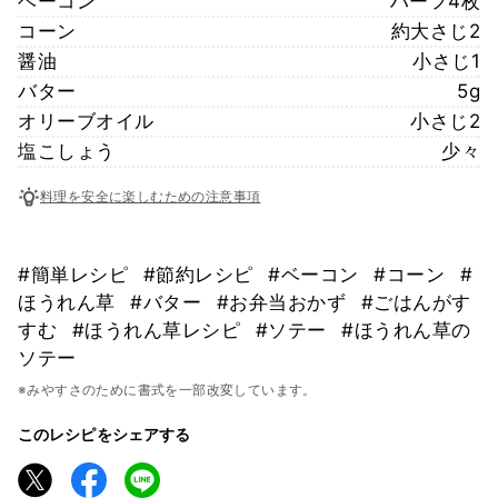
ベーコン
ハーフ4枚
コーン
約大さじ2
醤油
小さじ1
バター
5g
オリーブオイル
小さじ2
塩こしょう
少々
料理を安全に楽しむための注意事項
#簡単レシピ
#節約レシピ
#ベーコン
#コーン
#
ほうれん草
#バター
#お弁当おかず
#ごはんがす
すむ
#ほうれん草レシピ
#ソテー
#ほうれん草の
ソテー
※みやすさのために書式を一部改変しています。
このレシピをシェアする