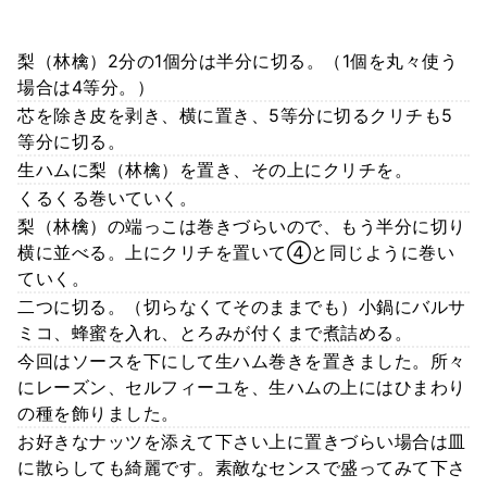
梨（林檎）2分の1個分は半分に切る。（1個を丸々使う
場合は4等分。）
芯を除き皮を剥き、横に置き、5等分に切るクリチも5
等分に切る。
生ハムに梨（林檎）を置き、その上にクリチを。
くるくる巻いていく。
梨（林檎）の端っこは巻きづらいので、もう半分に切り
横に並べる。上にクリチを置いて④と同じように巻い
ていく。
二つに切る。（切らなくてそのままでも）小鍋にバルサ
ミコ、蜂蜜を入れ、とろみが付くまで煮詰める。
今回はソースを下にして生ハム巻きを置きました。所々
にレーズン、セルフィーユを、生ハムの上にはひまわり
の種を飾りました。
お好きなナッツを添えて下さい上に置きづらい場合は皿
に散らしても綺麗です。素敵なセンスで盛ってみて下さ