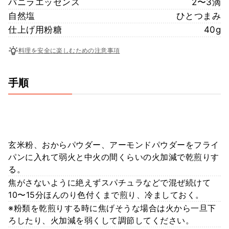
バニラエッセンス
2〜3滴
自然塩
ひとつまみ
仕上げ用粉糖
40g
料理を安全に楽しむための注意事項
手順
玄米粉、おからパウダー、アーモンドパウダーをフライ
パンに入れて弱火と中火の間くらいの火加減で乾煎りす
る。
焦がさないように絶えずスパチュラなどで混ぜ続けて
10〜15分ほんのり色付くまで煎り、冷ましておく。
※粉類を乾煎りする時に焦げそうな場合は火から一旦下
ろしたり、火加減を弱くして調節してください。