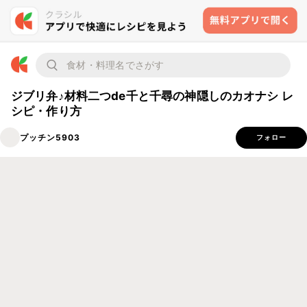
ジブリ弁♪材料二つde千と千尋の神隠しのカオナシ レ
シピ・作り方
プッチン5903
フォロー