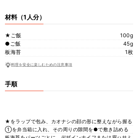
材料
（1人分）
★ご飯
100g
●ご飯
45g
板海苔
1枚
料理を安全に楽しむための注意事項
手順
★をラップで包み、カオナシの顔の形に整えながら握る
①を弁当箱に入れ、その周りの隙間を●で敷き詰める
板海苔をパーツごとに、デザインナイフまたは眉ハサミ