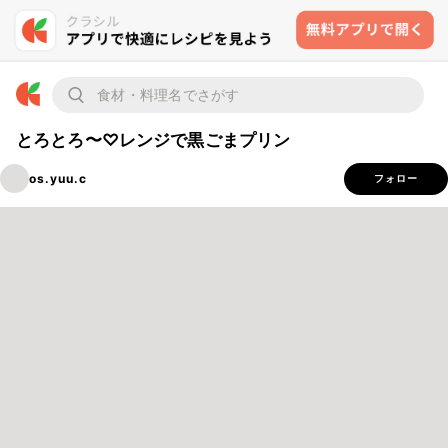
とろとろ〜♡レンジで黒ごまプリン
os.yuu.c
フォロー