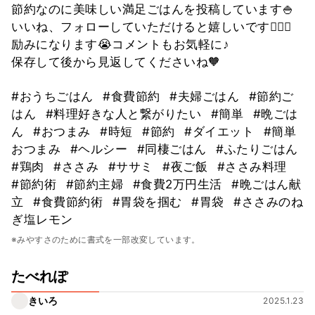
節約なのに美味しい満足ごはんを投稿しています🍚
いいね、フォローしていただけると嬉しいです🙇‍♀️✨
励みになります😭コメントもお気軽に♪
保存して後から見返してくださいね🧡
#おうちごはん
#食費節約
#夫婦ごはん
#節約ご
はん
#料理好きな人と繋がりたい
#簡単
#晩ごは
ん
#おつまみ
#時短
#節約
#ダイエット
#簡単
おつまみ
#ヘルシー
#同棲ごはん
#ふたりごはん
#鶏肉
#ささみ
#ササミ
#夜ご飯
#ささみ料理
#節約術
#節約主婦
#食費2万円生活
#晩ごはん献
立
#食費節約術
#胃袋を掴む
#胃袋
#ささみのね
ぎ塩レモン
※みやすさのために書式を一部改変しています。
たべれぽ
きいろ
2025.1.23