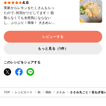
4.6
実家からレモンをたくさんもらっ
たので..何回かリピしてます！ 筋
取らなくても全然気にならない
し、ぷりぷり！簡単！ 大きめレモ
ン丸ごと一個絞っていますがとて
もおいしいです🤤 実家でも好評で
レビューする
した！ 写真は長ネギではなく玉ね
ぎで。
もっと見る（1件）
このレシピをシェアする
TOP
レシピカード
肉
鶏肉
ささみ
ささみ丸ごと！旨ねぎ塩