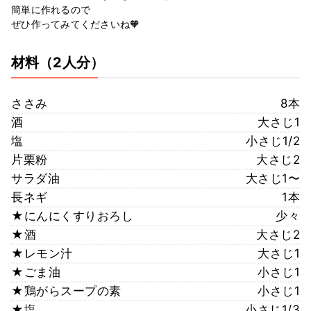
簡単に作れるので
ぜひ作ってみてくださいね🧡
材料
（2人分）
ささみ
8本
酒
大さじ1
塩
小さじ1/2
片栗粉
大さじ2
サラダ油
大さじ1〜
長ネギ
1本
★にんにくすりおろし
少々
★酒
大さじ2
★レモン汁
大さじ1
★ごま油
小さじ1
★鶏がらスープの素
小さじ1
★塩
小さじ1/3