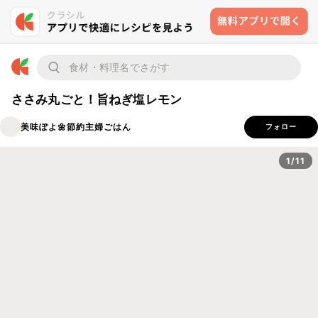
ささみ丸ごと！旨ねぎ塩レモン
美味ぽよ🌼節約主婦ごはん
フォロー
1/11