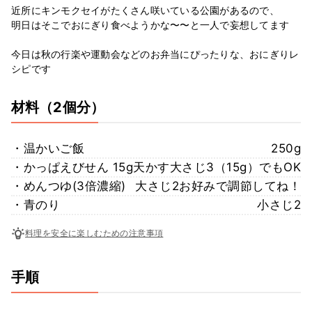
近所にキンモクセイがたくさん咲いている公園があるので、
明日はそこでおにぎり食べようかな〜〜と一人で妄想してます
今日は秋の行楽や運動会などのお弁当にぴったりな、おにぎりレ
シピです
材料
（2個分）
・温かいご飯
250g
・かっぱえびせん
15g天かす大さじ3（15g）でもOK
・めんつゆ(3倍濃縮)
大さじ2お好みで調節してね！
・青のり
小さじ2
料理を安全に楽しむための注意事項
手順