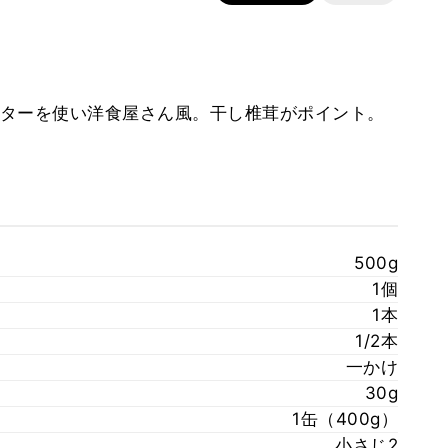
ターを使い洋食屋さん風。干し椎茸がポイント。
500g
1個
1本
1/2本
一かけ
30g
1缶（400g）
小さじ2