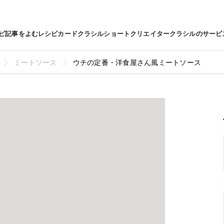
ピ
記事をよむ
レシピカード
クラシルショート
クリエイター
クラシルのサービ
ミートソース
ウチの定番・洋食屋さん風ミートソース