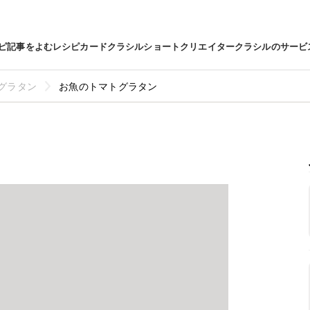
ピ
記事をよむ
レシピカード
クラシルショート
クリエイター
クラシルのサービ
グラタン
お魚のトマトグラタン