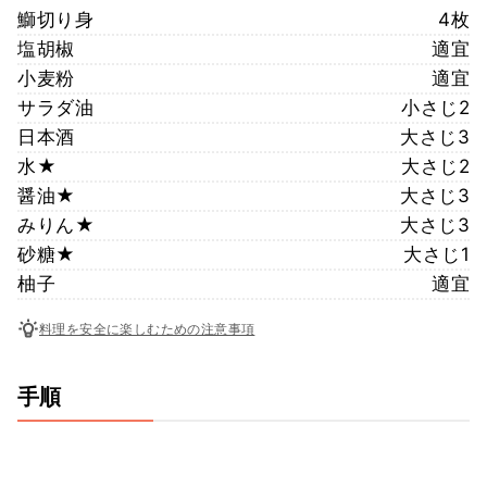
鰤切り身
4枚
塩胡椒
適宜
小麦粉
適宜
サラダ油
小さじ2
日本酒
大さじ3
水★
大さじ2
醤油★
大さじ3
みりん★
大さじ3
砂糖★
大さじ1
柚子
適宜
料理を安全に楽しむための注意事項
手順