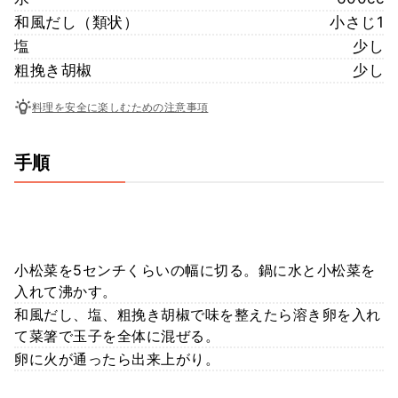
和風だし（類状）
小さじ1
塩
少し
粗挽き胡椒
少し
料理を安全に楽しむための注意事項
手順
小松菜を5センチくらいの幅に切る。鍋に水と小松菜を
入れて沸かす。
和風だし、塩、粗挽き胡椒で味を整えたら溶き卵を入れ
て菜箸で玉子を全体に混ぜる。
卵に火が通ったら出来上がり。