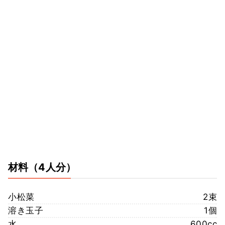
材料
（4人分）
小松菜
2束
溶き玉子
1個
水
600cc