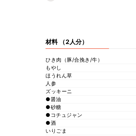
材料
（2人分）
ひき肉（豚/合挽き/牛）
もやし
ほうれん草
人参
ズッキーニ
●醤油
●砂糖
●コチュジャン
●酒
いりごま