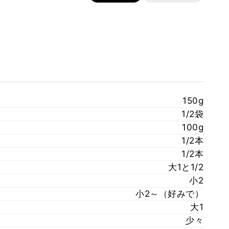
150g
1/2袋
100g
1/2本
1/2本
大1と1/2
小2
小2～（好みで）
大1
少々