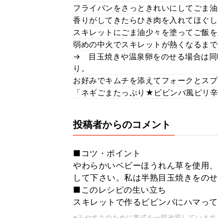
フライパンをさっときれいにしてごま油
香りがしてきたらひき肉を入れてほぐし
スキレットにごま油少々を塗ってご飯を
弱めの中火でスキレットが熱くなるまで
→ 目玉焼きや温泉卵をのせる場合は同
り。
お好みでキムチを添えてフォークとスプ
「ネギごまたっぷり★ビビンバ風ピリ辛
投稿者からのコメント
■コツ・ポイント
やわらかいベビーほうれん草を使用、
して下さい。私は半熟目玉焼きをのせ
■このレシピの生い立ち
スキレットで作るビビンバにハマって
※みやすさのために書式を一部改変しています