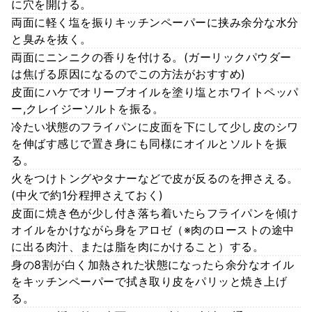
に穴を開ける。
両面に軽く塩を振りキッチンペーパーに挟み余分な水分
と臭みを抜く。
両面にニンニクの香りを付ける。(ガーリックパウダー
は焦げる原因になるのでこの方法がおすすめ)
皮面にハケでオリーブオイルを塗り塩とホワイトペッパ
ー,クレイジーソルトを振る。
冷たい状態のフライパンに皮面を下にして少し皮のシワ
を伸ばす感じで置き身にも同様にオイルとソルトを振
る。
火をつけトングやタナーなどで皮が反るのを押さえる。
(中火で約1分程押さえておく)
皮面に焼き色が少し付き落ち着いたらフライパンを傾け
オイルをかけながら身をアロゼ（※肉のローストの途中
に出る肉汁、または脂を肉にかけること）する。
身の8割が白く加熱された状態になったら余分なオイル
をキッチンペーパーで拭き取り皮をパリッと焼き上げ
る。