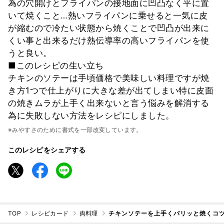
為の穴開けとフライパンの接地面に凹凸なく平に置
いて焼くこと…熱いフライパンに乗せると一気に皮
が縮むので冷たい状態から焼くことで凹凸が出来に
くい事と出来るだけ熱伝導率の高いフライパンを使
うと良い。
■このレシピの生い立ち
チキンのソテーは手頃価格で美味しい料理ですが焼
き方1つで仕上がりに大きな差が出てしまい特に皮面
の焼きムラが上手く出来ないと言う悩みを解消する
為に失敗しない方法をレシピにしました。
※みやすさのために書式を一部改変しています。
このレシピをシェアする
TOP
レシピカード
肉料理
チキンソテーを上手くパリッと焼くコツ