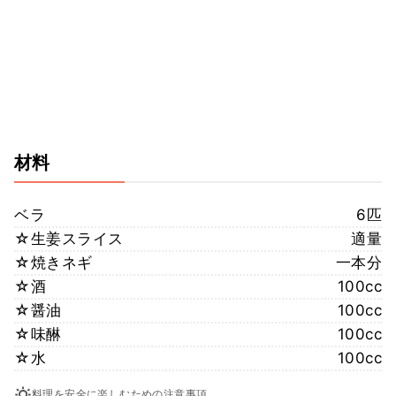
材料
ベラ
6匹
☆生姜スライス
適量
☆焼きネギ
一本分
☆酒
100cc
☆醤油
100cc
☆味醂
100cc
☆水
100cc
料理を安全に楽しむための注意事項