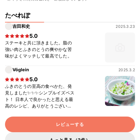
たべれぽ
吉田和史
2025.3.23
5.0
ステーキと共に頂きました。脂の
強い肉とふきのとうの爽やかな苦
味がよくマッチして最高でした。
Vöglein
2025.3.2
5.0
ふきのとうの至高の食べかた、発
見しました✨✨✨シンプルイズベス
ト！ 日本人で良かったと思える最
高のレシピ、ありがとうございま
す😊
レビューする
もっと見る（2件）