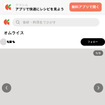
オムライス
🐈‍⬛🥯
フォロー
1/3