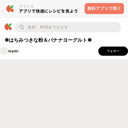
☸はちみつきな粉＆バナナヨーグルト☸
mami
フォロー