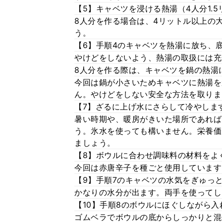
【5】キャベツを浸ける熱湯（4人分1.
8人分を作る場合は、4リットル以上の
う。
【6】手順4のキャベツを熱湯に放ち、
やけどをしないよう、熱湯の取扱には充
8人分を作る際は、キャベツを鍋の熱湯
今回は鍋が小さいためキャベツに熱湯を
ん。やけどをしない安全な方法を取りま
【7】ざるに上げ水にさらして冷やしま
暑い時期や、暖房がきいた場所であれば
う。氷水を使っても構いません。栄養価
ましょう。
【8】ボウルに合わせ調味料の材料をよ
今回は赤唐辛子を種ごと使用しています
【9】手順7のキャベツの水気をぎゅっ
かなりの水分が出ます。両手を使ってし
【10】手順8のボウルにほぐしながら
ゴムベラでボウルの底からしっかりと混