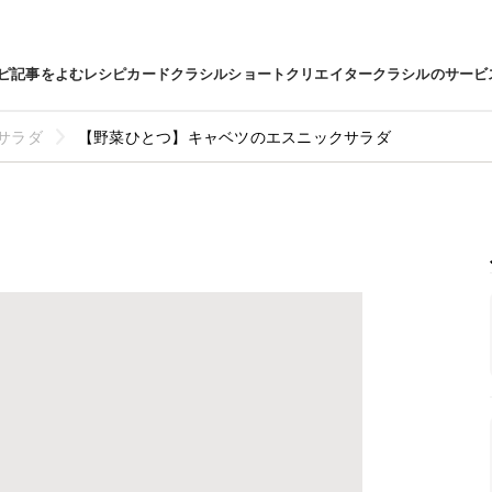
ピ
記事をよむ
レシピカード
クラシルショート
クリエイター
クラシルのサービ
サラダ
【野菜ひとつ】キャベツのエスニックサラダ