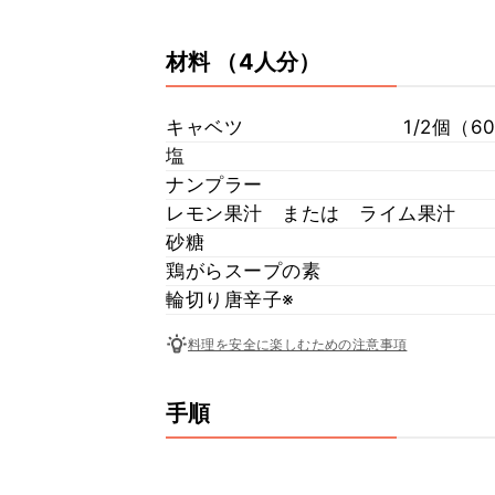
材料
（4人分）
キャベツ
1/2個（
塩
ナンプラー
レモン果汁 または ライム果汁
砂糖
鶏がらスープの素
輪切り唐辛子※
料理を安全に楽しむための注意事項
手順