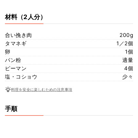
材料
（2人分）
合い挽き肉
200g
タマネギ
1／2個
卵
1個
パン粉
適量
ピーマン
4個
塩・コショウ
少々
料理を安全に楽しむための注意事項
手順