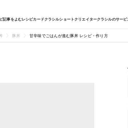
ピ
記事をよむ
レシピカード
クラシルショート
クリエイター
クラシルのサービ
丼
豚丼
甘辛味でごはんが進む豚丼 レシピ・作り方