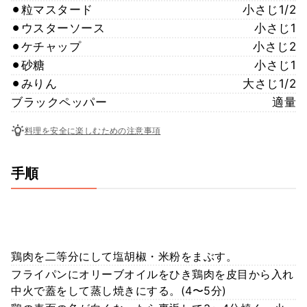
⚫︎粒マスタード
小さじ1/2
⚫︎ウスターソース
小さじ1
⚫︎ケチャップ
小さじ2
⚫︎砂糖
小さじ1
⚫︎みりん
大さじ1/2
ブラックペッパー
適量
料理を安全に楽しむための注意事項
手順
鶏肉を二等分にして塩胡椒・米粉をまぶす。
フライパンにオリーブオイルをひき鶏肉を皮目から入れ
中火で蓋をして蒸し焼きにする。(4〜5分)