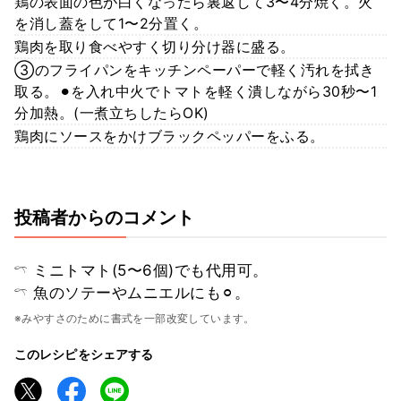
鶏の表面の色が白くなったら裏返して3〜4分焼く。火
を消し蓋をして1〜2分置く。
鶏肉を取り食べやすく切り分け器に盛る。
③のフライパンをキッチンペーパーで軽く汚れを拭き
取る。⚫︎を入れ中火でトマトを軽く潰しながら30秒〜1
分加熱。(一煮立ちしたらOK)
鶏肉にソースをかけブラックペッパーをふる。
投稿者からのコメント
𓍼 ミニトマト(5〜6個)でも代用可。
𓍼 魚のソテーやムニエルにも⚪︎。
※みやすさのために書式を一部改変しています。
このレシピをシェアする