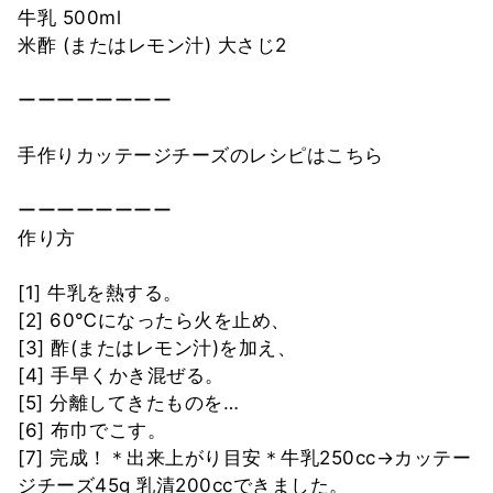
牛乳 500ml
米酢 (またはレモン汁) 大さじ2
ーーーーーーーー
手作りカッテージチーズのレシピはこちら
ーーーーーーーー
作り方
[1] 牛乳を熱する。
[2] 60℃になったら火を止め、
[3] 酢(またはレモン汁)を加え、
[4] 手早くかき混ぜる。
[5] 分離してきたものを…
[6] 布巾でこす。
[7] 完成！＊出来上がり目安＊牛乳250cc→カッテー
ジチーズ45g 乳清200ccできました。