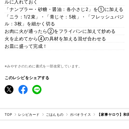
ルに入れておく
「ナンプラー・砂糖・醤油：各小さじ2」を①に加える
「ニラ：1/2束」・「青じそ：5枚」・「フレッシュバジ
ル：3枚」を細かく切る
お肉に火が通ったら②をフライパンに加えて炒める
火を止めてから④の具材を加える混ぜ合わせる
お皿に盛って完成！
※みやすさのために書式を一部改変しています。
このレシピをシェアする
TOP
レシピカード
ごはんもの
ガパオライス
【家事ヤロウ】和