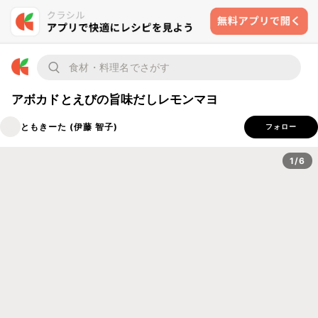
アボカドとえびの旨味だしレモンマヨ
ともきーた (伊藤 智子)
フォロー
1/6