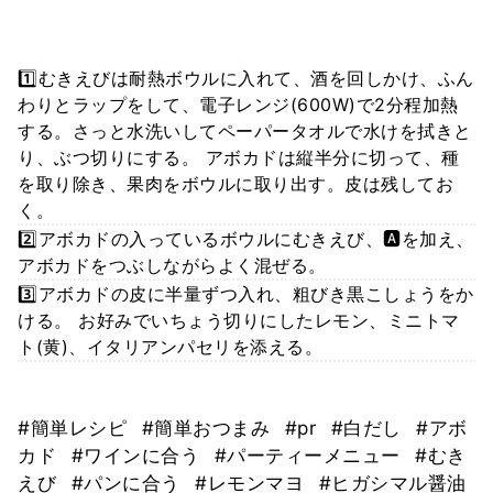
1️⃣むきえびは耐熱ボウルに入れて、酒を回しかけ、ふん
わりとラップをして、電子レンジ(600W)で2分程加熱
する。さっと水洗いしてペーパータオルで水けを拭きと
り、ぶつ切りにする。 アボカドは縦半分に切って、種
を取り除き、果肉をボウルに取り出す。皮は残してお
く。
2️⃣アボカドの入っているボウルにむきえび、🅰️を加え、
アボカドをつぶしながらよく混ぜる。
3️⃣アボカドの皮に半量ずつ入れ、粗びき黒こしょうをか
ける。 お好みでいちょう切りにしたレモン、ミニトマ
ト(黄)、イタリアンパセリを添える。
#簡単レシピ
#簡単おつまみ
#pr
#白だし
#アボ
カド
#ワインに合う
#パーティーメニュー
#むき
えび
#パンに合う
#レモンマヨ
#ヒガシマル醤油