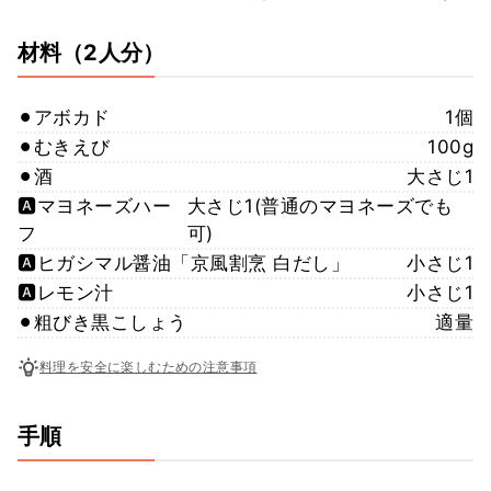
材料
（2人分）
⚫︎アボカド
1個
⚫︎むきえび
100g
⚫︎酒
大さじ1
🅰️マヨネーズハー
大さじ1(普通のマヨネーズでも
フ
可)
🅰️ヒガシマル醤油「京風割烹 白だし」
小さじ1
🅰️レモン汁
小さじ1
⚫︎粗びき黒こしょう
適量
料理を安全に楽しむための注意事項
手順