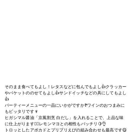
そのまま食べてもよし！レタスなどに包んでもよし👍クラッカー
やバケットののせてもよし👍サンドイッチなどの具にしてもよし
👍
パーティーメニューの一品にいかがですか❓ワインのおつまみに
もピッタリです🍷
ヒガシマル醤油「京風割烹 白だし」を入れることで、上品な味
に仕上がります🙆‍♀️レモンマヨとの相性もバッチリ🍋👌
トロッとしたアボカドとプリプリえびの組み合わせも最高です😋